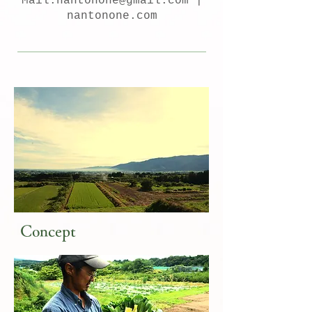
M
ail:
nantonone@gmail.com
|
nantonone.com
Concept